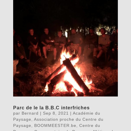
Parc de le la B.B.C interfriches
par
Bernard
|
Sep 8, 2021
|
Académie du
Paysage
,
Association proche du Centre du
Paysage
,
BOOMMEESTER.be
,
Centre du