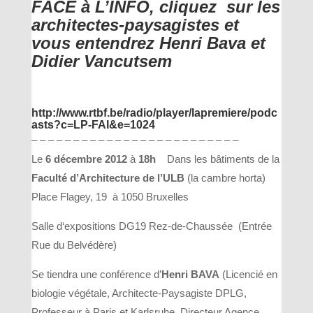
FACE à L’INFO, cliquez sur les
architectes-paysagistes et
vous entendrez Henri Bava et
Didier Vancutsem
http://www.rtbf.be/radio/player/lapremiere/podc
asts?c=LP-FAI&e=1024
– – – – – – – – – – – – – – – – – – – – – – – – –
Le
6 décembre 2012
à
18h
Dans les bâtiments de la
Faculté d’Architecture de l’ULB
(la cambre horta)
Place Flagey, 19 à 1050 Bruxelles
Salle d‘expositions DG19 Rez-de-Chaussée (Entrée
Rue du Belvédère)
Se tiendra une conférence d’
Henri BAVA
(Licencié en
biologie végétale, Architecte-Paysagiste DPLG,
Professeur à Paris et Karlsruhe, Directeur Agence