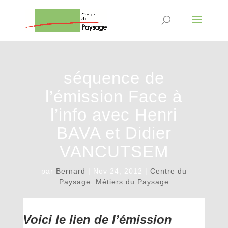
séquence de
l’émission Face à
l’info avec Henri
BAVA et Didier
VANCUTSEM
par
Bernard
|
Nov 24, 2012
|
Centre du
Paysage
,
Métiers du Paysage
Voici le lien de l’émission