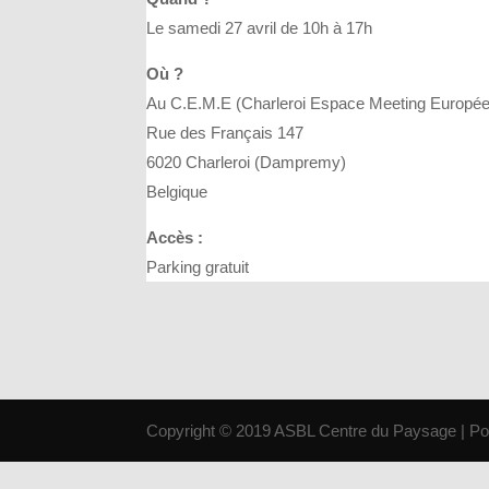
Le samedi 27 avril de 10h à 17h
Où ?
Au C.E.M.E (Charleroi Espace Meeting Europé
Rue des Français 147
6020 Charleroi (Dampremy)
Belgique
Accès :
Parking gratuit
Copyright © 2019 ASBL Centre du Paysage | P