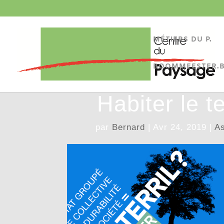
MÉTIERS DU P.
BOOMMEESTER.
Habiter le t
par
Bernard
|
Avr 24, 2019
|
As