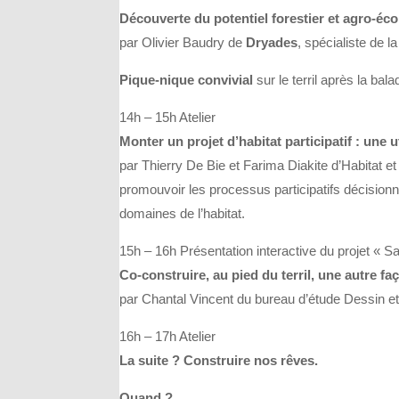
Découverte du potentiel forestier et agro-éc
par Olivier Baudry de
Dryades
, spécialiste de l
Pique-nique convivial
sur le terril après la bala
14h – 15h Atelier
Monter un projet d’habitat participatif : une u
par Thierry De Bie et Farima Diakite d’Habitat et
promouvoir les processus participatifs décisionn
domaines de l’habitat.
15h – 16h Présentation interactive du projet « S
Co-construire, au pied du terril, une autre faço
par Chantal Vincent du bureau d’étude Dessin e
16h – 17h Atelier
La suite ? Construire nos rêves.
Quand ?