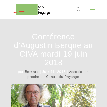
Conférence
d’Augustin Berque au
CIVA mardi 19 juin
2018
par
Bernard
|
Juin 11, 2018
|
Association
proche du Centre du Paysage