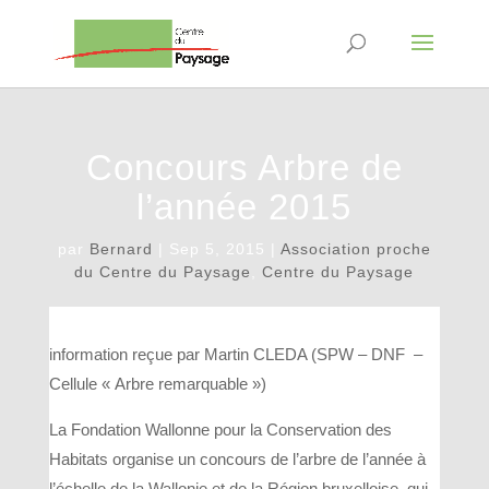
Concours Arbre de
l’année 2015
par
Bernard
|
Sep 5, 2015
|
Association proche
du Centre du Paysage
,
Centre du Paysage
information reçue par Martin CLEDA (SPW – DNF –
Cellule « Arbre remarquable »)
La Fondation Wallonne pour la Conservation des
Habitats organise un concours de l’arbre de l’année à
l’échelle de la Wallonie et de la Région bruxelloise, qui