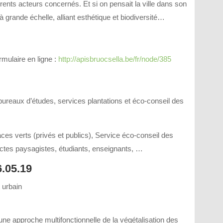
ents acteurs concernés. Et si on pensait la ville dans son
grande échelle, alliant esthétique et biodiversité…
ormulaire en ligne :
http://apisbruocsella.be/fr/node/385
bureaux d’études, services plantations et éco-conseil des
aces verts (privés et publics), Service éco-conseil des
ectes paysagistes, étudiants, enseignants, …
.05.19
t urbain
 une approche multifonctionnelle de la végétalisation des