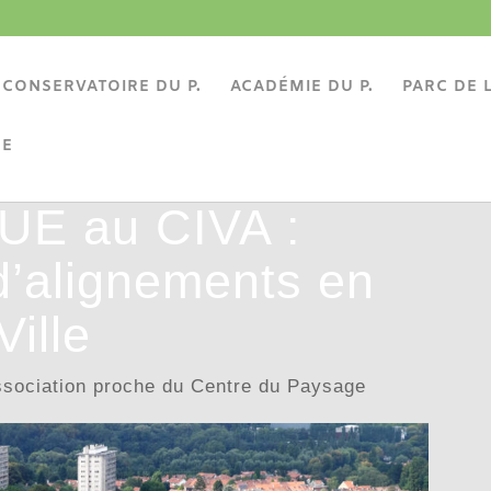
CONSERVATOIRE DU P.
ACADÉMIE DU P.
PARC DE L
BE
E au CIVA :
d’alignements en
Ville
sociation proche du Centre du Paysage