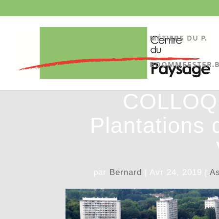
MÉTIERS DU P.
BOOMMEESTER.
COLLOQU
Plantations 
par
Bernard
|
Avr 24, 2019
|
As