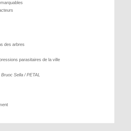
remarquables
acteurs
ns des arbres
essions parasitaires de la ville
s Bruoc Sella / PETAL
ement