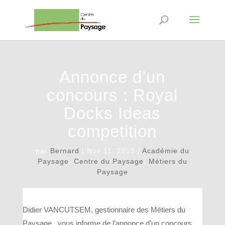
Annonce d’un
concours : Royal
Docks Ideas
competition
par
Bernard
|
Nov 11, 2013
|
Académie du
Paysage
,
Centre du Paysage
,
Métiers du
Paysage
Didier VANCUTSEM, gestionnaire des Métiers du
Paysage, vous informe de l’annonce d’un concours,